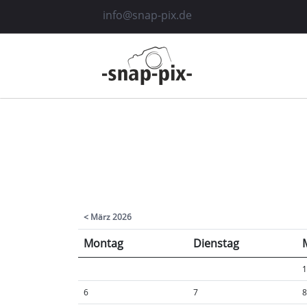
info@snap-pix.de
< März 2026
Montag
Dienstag
1
6
7
8