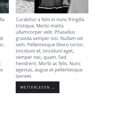
lla
Curabitur a felis in nunc fringilla
tristique. Morbi mattis
ullamcorper velit. Phasellus
el
gravida semper nisi. Nullam vel
or,
sem. Pellentesque libero tortor,
tincidunt et, tincidunt eget,
semper nec, quam. Sed
c
hendrerit. Morbi ac felis. Nunc
ue
egestas, augue at pellentesque
laoreet.
WEITERLESEN …