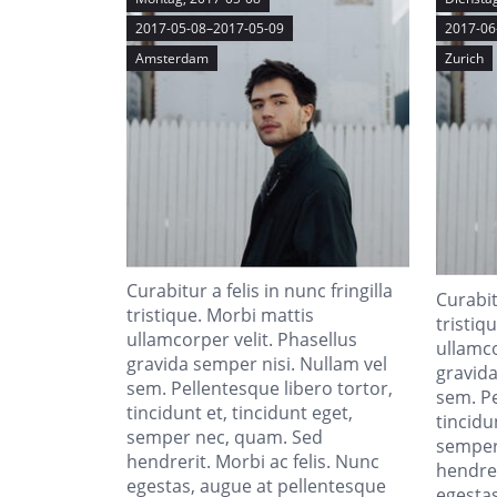
2017-05-08–2017-05-09
2017-06
Amsterdam
Zurich
Curabitur a felis in nunc fringilla
Curabitu
tristique. Morbi mattis
tristiq
ullamcorper velit. Phasellus
ullamco
gravida semper nisi. Nullam vel
gravida
sem. Pellentesque libero tortor,
sem. Pe
tincidunt et, tincidunt eget,
tincidu
semper nec, quam. Sed
semper
hendrerit. Morbi ac felis. Nunc
hendrer
egestas, augue at pellentesque
egestas