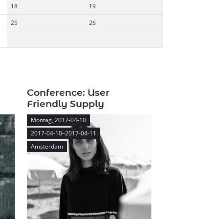
18
19
25
26
Conference: User
Friendly Supply
Montag,
2017-04-10
2017-04-10–2017-04-11
Amsterdam